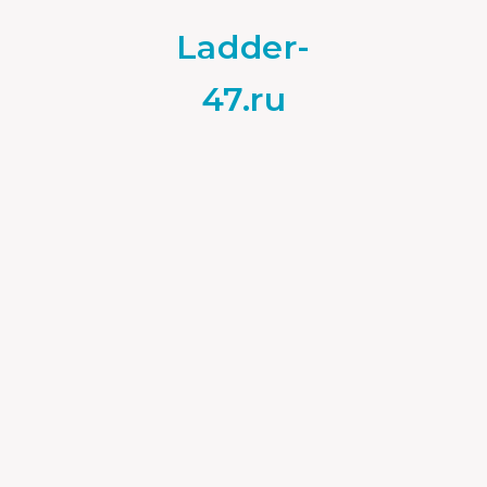
Ladder-
47.ru
Материалы
22.09.2021
0
Новые строительные
материалы для
строительства дома
Барнхаус и стекло:
технологии и тренды в