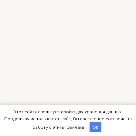
блоки
Стеновые конструкции из этих материалов
обладают низкой плотностью и высокой
энергоэффективностью
. Материал по своим
характеристикам похож на газобетон, но
превосходит его по уровню теплопроводности.
Разница составляет до 28%.
Кроме того, такие блоки достаточно
дешевы, доступны широкому кругу
застройщиков.
Этот сайт использует cookie для хранения данных.
Продолжая использовать сайт, Вы даете свое согласие на
работу с этими файлами.
OK