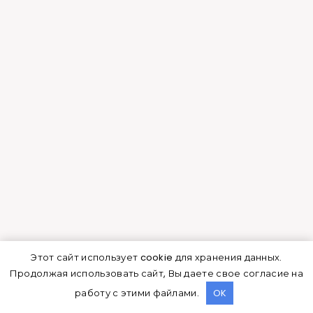
бруса.
Для того чтобы самостоятельно изготовить
опоры, закупают необработанный
пиломатериал требуемых параметров. Можно
купить оструганный, но он дороже. Чаще всего
в качестве столбов выбирают брус 10х10 см 3-х
метровой длины. Но иногда дизайн забора
требует монтажа обработанных круглых
бревен. Каждый столб выравнивают рейсмусом
или рубанком, ошкуривают и шлифуют с
помощью шлифовальной машинки или листов
наждачной бумаги. Опоры должны быть
Этот сайт использует cookie для хранения данных.
одинакового размера и сечения.
Продолжая использовать сайт, Вы даете свое согласие на
работу с этими файлами.
OK
Прежде чем устанавливать деревянный столб,