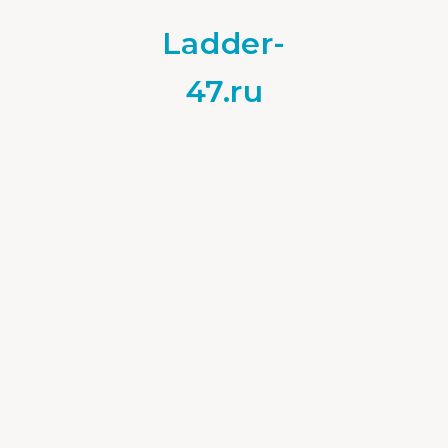
Ladder-
47.ru
Брус
18.06.2021
0
Крепление деревянного
бруса к металлической
трубе
Деревянный забор на
металлическом каркасе