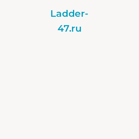
Ladder-
47.ru
Каркас
01.10.2021
0
Чем плох каркасный дом
для круглогодичного
проживания?
Строительство домов по
каркасной технологии – за и