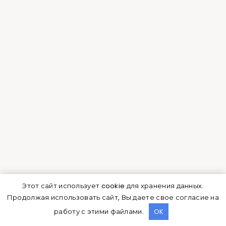
Ещё одним очень важным минусом является и
то, что такой дом лучше всего строить
одноэтажным. Так как, если вы будете
возводить двухэтажный дом, то это вызовет у
вас очень много затрат и потеряется такое
главное достоинство каркасного дома как
экономия на строительстве.
Очень большим недостатком является
низкая звукоизоляция, поэтому лучше
заранее в процессе стройки уложить
звукоизоляционный материал.
Хочется отметить и тот факт, что каркасные
Этот сайт использует cookie для хранения данных.
дома характеризуются недолговечностью.
Продолжая использовать сайт, Вы даете свое согласие на
работу с этими файлами.
OK
К минусу можно отнести и гниение